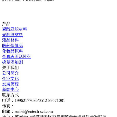
产品
聚酰亚胺材料
光刻胶材料
液晶材料
医药保健品
化妆品原料
全氟表面活性剂
橡塑添加剂
关于我们
公司简介
企业文化
发展历程
新闻中心
联系方式
电话：19962177086/0512-89571081
传真：
邮箱：sunlei@entech-sci.com
地址：苏州吴中经济开发区郭巷街道金丝港路51号3幢2层